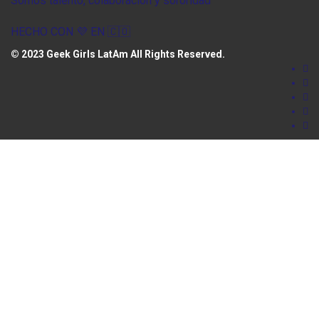
Somos talento, colaboración y sororidad
HECHO CON 💜 EN 🇨🇴
© 2023
Geek Girls LatAm
All Rights Reserved.
Sign In
La contraseña debe tener un mínimo de 8
caracteres de números y letras, y contener al menos 1 letra
mayúscula
Recordarme